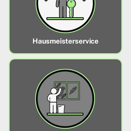
anfallenden Arbeiten in und um Ihrer
Objekte.
Mehr erfahren
Hausmeisterservice
Gebäudereinigung
Wohlbefinden und Hygiene sind das A und O
einer jeden Gebäudepflege!
Mehr erfahren